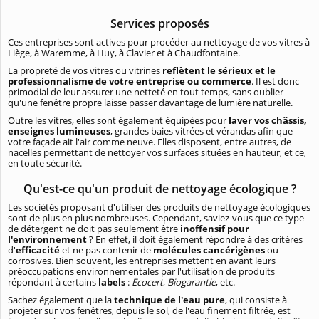
Services proposés
Ces entreprises sont actives pour procéder au nettoyage de vos vitres à
Liège, à Waremme, à Huy, à Clavier et à Chaudfontaine.
La propreté de vos vitres ou vitrines
reflètent le sérieux et le
professionnalisme de votre entreprise ou commerce
. Il est donc
primodial de leur assurer une netteté en tout temps, sans oublier
qu'une fenêtre propre laisse passer davantage de lumière naturelle.
Outre les vitres, elles sont également équipées pour
laver vos châssis,
enseignes lumineuses
, grandes baies vitrées et vérandas afin que
votre façade ait l'air comme neuve. Elles disposent, entre autres, de
nacelles permettant de nettoyer vos surfaces situées en hauteur, et ce,
en toute sécurité.
Qu'est-ce qu'un produit de nettoyage écologique ?
Les sociétés proposant d'utiliser des produits de nettoyage écologiques
sont de plus en plus nombreuses. Cependant, saviez-vous que ce type
de détergent ne doit pas seulement être
inoffensif pour
l'environnement
? En effet, il doit également répondre à des critères
d'
efficacité
et ne pas contenir de
molécules cancérigènes
ou
corrosives. Bien souvent, les entreprises mettent en avant leurs
préoccupations environnementales par l'utilisation de produits
répondant à certains
labels
:
Ecocert
,
Biogarantie
, etc.
Sachez également que la
technique de l'eau pure
, qui consiste à
projeter sur vos fenêtres, depuis le sol, de l'eau finement filtrée, est