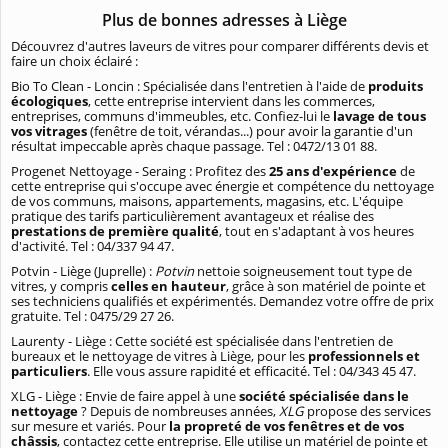
Plus de bonnes adresses à Liège
Découvrez d'autres laveurs de vitres pour comparer différents devis et
faire un choix éclairé :
Bio To Clean - Loncin : Spécialisée dans l'entretien à l'aide de
produits
écologiques
, cette entreprise intervient dans les commerces,
entreprises, communs d'immeubles, etc. Confiez-lui le
lavage de tous
vos vitrages
(fenêtre de toit, vérandas...) pour avoir la garantie d'un
résultat impeccable après chaque passage. Tel : 0472/13 01 88.
Progenet Nettoyage - Seraing : Profitez des
25 ans d'expérience
de
cette entreprise qui s'occupe avec énergie et compétence du nettoyage
de vos communs, maisons, appartements, magasins, etc. L'équipe
pratique des tarifs particulièrement avantageux et réalise des
prestations de première qualité
, tout en s'adaptant à vos heures
d'activité. Tel : 04/337 94 47.
Potvin - Liège (Juprelle) :
Potvin
nettoie soigneusement tout type de
vitres, y compris
celles en hauteur
, grâce à son matériel de pointe et
ses techniciens qualifiés et expérimentés. Demandez votre offre de prix
gratuite. Tel : 0475/29 27 26.
Laurenty - Liège : Cette société est spécialisée dans l'entretien de
bureaux et le nettoyage de vitres à Liège, pour les
professionnels et
particuliers
. Elle vous assure rapidité et efficacité. Tel : 04/343 45 47.
XLG - Liège : Envie de faire appel à une
société spécialisée dans le
nettoyage
? Depuis de nombreuses années,
XLG
propose des services
sur mesure et variés. Pour
la propreté de vos fenêtres et de vos
châssis
, contactez cette entreprise. Elle utilise un matériel de pointe et