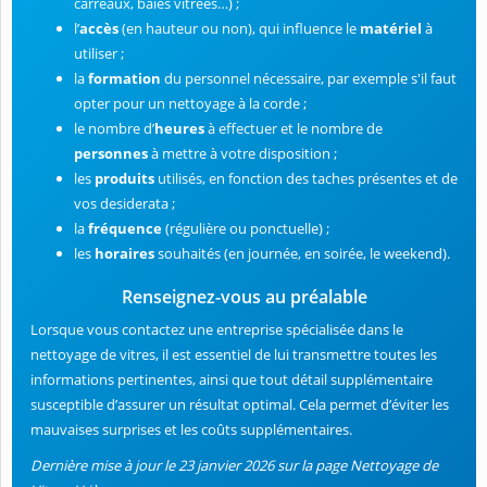
carreaux, baies vitrées…) ;
l’
accès
(en hauteur ou non), qui influence le
matériel
à
utiliser ;
la
formation
du personnel nécessaire, par exemple s'il faut
opter pour un nettoyage à la corde ;
le nombre d’
heures
à effectuer et le nombre de
personnes
à mettre à votre disposition ;
les
produits
utilisés, en fonction des taches présentes et de
vos desiderata ;
la
fréquence
(régulière ou ponctuelle) ;
les
horaires
souhaités (en journée, en soirée, le weekend).
Renseignez-vous au préalable
Lorsque vous contactez une entreprise spécialisée dans le
nettoyage de vitres, il est essentiel de lui transmettre toutes les
informations pertinentes, ainsi que tout détail supplémentaire
susceptible d’assurer un résultat optimal. Cela permet d’éviter les
mauvaises surprises et les coûts supplémentaires.
Dernière mise à jour le 23 janvier 2026 sur la page Nettoyage de